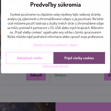
Predvoľby súkromia
Cookies používame na zlepšenie vašej návštevy tejto webovej stránky,
analýzu jej výkonnosti a zhromažďovanie údajov o jej používaní. Na tento
účel môžeme použiť nástroje a služby tretích strán a zhromaždené údaje
sa môžu preniesť k partnerom v EÚ, USA alebo iných krajinách. Kliknutím
na „Prijať všetky cookies“ vyjadrujete svoj súhlas s týmto spracovaním.
Nižšie môžete nájsť podrobné informácie alebo upraviť svoje preferencie.
Zásady ochrany osobných údajov
Odmietnuť všetko
Prijať všetky cookies
haela
LESAYOVÁ Katarína
Ukázať podrobnosti
Zobraziť
Skladom
Z