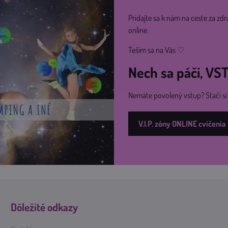
Pridajte sa k nám na ceste za zdr
online.
Teším sa na Vás ♡
Nech sa páči, V
Nemáte povolený vstup? Stačí s
V.I.P. zóny ONLINE cvičenia
Dôležité odkazy