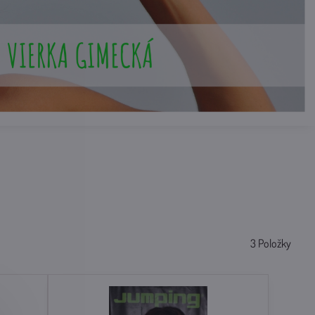
3
Položky