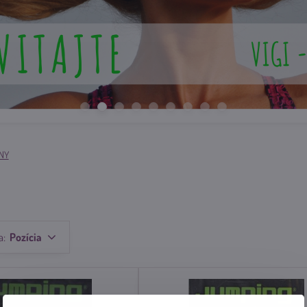
NY
a:
Pozícia