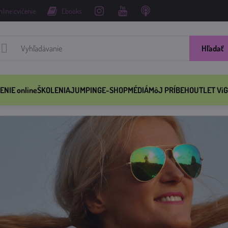
nline cvičenie
Ebooks
Hľadať
ENIE online
ŠKOLENIA
JUMPING
E-SHOP
MÉDIÁ
MôJ PRÍBEH
OUTLET ViG