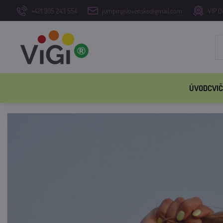
+421 905 243 554
jumpingslovensko@gmail.com
VIP O
ÚVOD
CVIČ