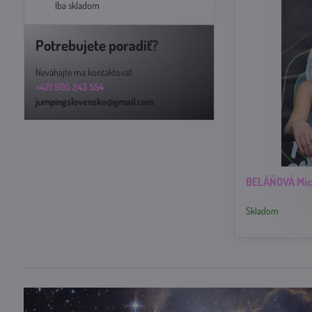
Iba skladom
Potrebujete poradiť?
Neváhajte ma kontaktovať:
+421 905 243 554
jumpingslovensko@gmail.com
BELÁŇOVÁ Mic
Skladom