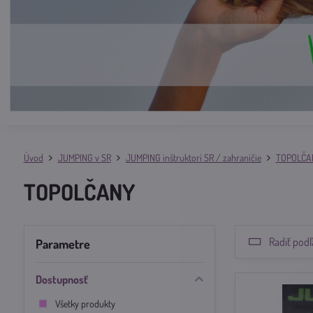
Úvod
JUMPING v SR
JUMPING inštruktori SR / zahraničie
TOPOLČA
TOPOLČANY
Radiť podľ
Parametre
Dostupnosť
Všetky produkty