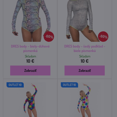
60%
60%
DRES body - biely-dúhové
DRES body - šedý podklad -
písmenká
biele písmenká
Skladom
Skladom
10 €
10 €
Zobraziť
Zobraziť
OUTLET 10
OUTLET 10