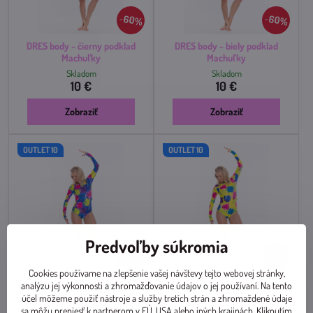
60%
60%
DRES body - čierny podklad
DRES body - biely podklad
Machuľky
Machuľky
Skladom
Skladom
10 €
10 €
Zobraziť
Zobraziť
OUTLET 10
OUTLET 10
Predvoľby súkromia
60%
60%
Cookies používame na zlepšenie vašej návštevy tejto webovej stránky,
DRES body - modrý podklad
DRES body - žltý podklad
analýzu jej výkonnosti a zhromažďovanie údajov o jej používaní. Na tento
Machuľky
Machuľky
účel môžeme použiť nástroje a služby tretích strán a zhromaždené údaje
Skladom
Skladom
sa môžu preniesť k partnerom v EÚ, USA alebo iných krajinách. Kliknutím