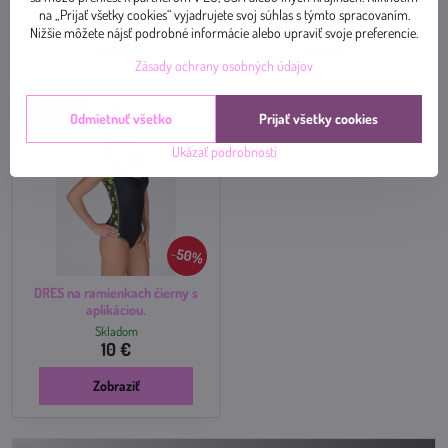
10 €
10 €
na „Prijať všetky cookies“ vyjadrujete svoj súhlas s týmto spracovaním.
Nižšie môžete nájsť podrobné informácie alebo upraviť svoje preferencie.
Zobraziť
Zobraziť
Zásady ochrany osobných údajov
OUTLET 10
Odmietnuť všetko
Prijať všetky cookies
AKCIA
Ukázať podrobnosti
50%
DRES na ramienkach čierny s
aplikáciou.
Skladom
10 €
Zobraziť