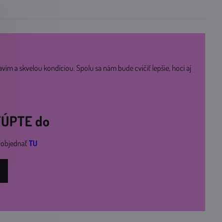
avím a skvelou kondíciou. Spolu sa nám bude cvičiť lepšie, hoci aj
STÚPTE do
i objednať
TU