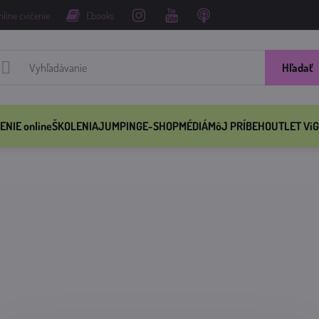
nline cvičenie
Ebooks
Hľadať
ENIE online
ŠKOLENIA
JUMPING
E-SHOP
MÉDIÁ
MôJ PRÍBEH
OUTLET ViG