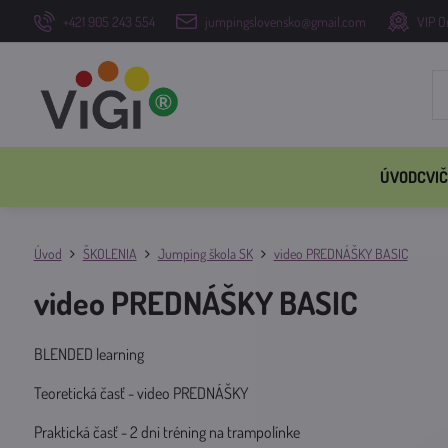
+421 905 243 554
jumpingslovensko@gmail.com
VIP O
ÚVOD
CVIČ
Úvod
ŠKOLENIA
Jumping škola SK
video PREDNÁŠKY BASIC
video PREDNÁŠKY BASIC
BLENDED learning
Teoretická časť - video PREDNÁŠKY
Praktická časť - 2 dni tréning na trampolínke