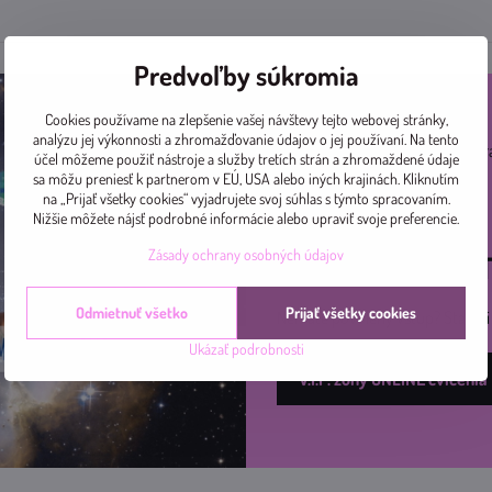
Predvoľby súkromia
Cookies používame na zlepšenie vašej návštevy tejto webovej stránky,
analýzu jej výkonnosti a zhromažďovanie údajov o jej používaní. Na tento
Pridajte sa k nám na ceste za zdr
účel môžeme použiť nástroje a služby tretích strán a zhromaždené údaje
online.
sa môžu preniesť k partnerom v EÚ, USA alebo iných krajinách. Kliknutím
na „Prijať všetky cookies“ vyjadrujete svoj súhlas s týmto spracovaním.
Nižšie môžete nájsť podrobné informácie alebo upraviť svoje preferencie.
Teším sa na Vás ♡
Zásady ochrany osobných údajov
Nech sa páči, V
Odmietnuť všetko
Prijať všetky cookies
Nemáte povolený vstup? Stačí s
Ukázať podrobnosti
V.I.P. zóny ONLINE cvičenia